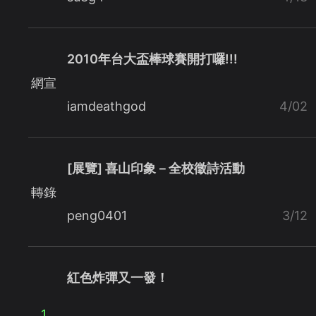
2010年台大盃棒球賽開打囉!!!
網宣
iamdeathgod
4/02
[展覽] 喜山印象－全校徵詩活動
轉錄
peng0401
3/12
紅色炸彈又一發！
1