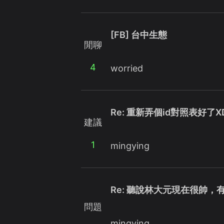
[FB] 台中生態
閒聊
4
worried
Re: 重新弄個id對照表好了X
建議
1
mingying
Re: 聽說林大元現在很帥，
問題
mingying