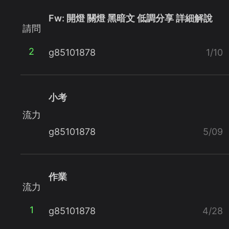
Fw: 開燈 關燈 黑暗文 低調分享 詳細解說
請問
2
g85101878
1/10
小考
流力
g85101878
5/09
作業
流力
1
g85101878
4/28