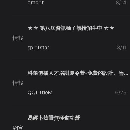
qmorit
8/14
★☆ 第八屆資訊種子熱情招生中 ☆★
情報
spiritstar
8/11
科學傳播人才培訓夏令營-免費的設計、똠…
情報
QQLittleMi
6/26
易經卜筮暨無極道功營
網宣