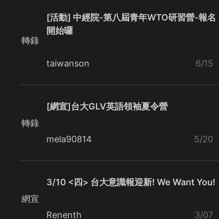
[活動] 中經院-第八屆青年WTO研習營-報名
開始囉
轉錄
taiwanson
6/15
[網宣]台大GLV英語領袖夏令營
轉錄
mela90814
5/20
3/10 <四> 台大意識報迎新! We Want You!
網宣
Renenth
3/07