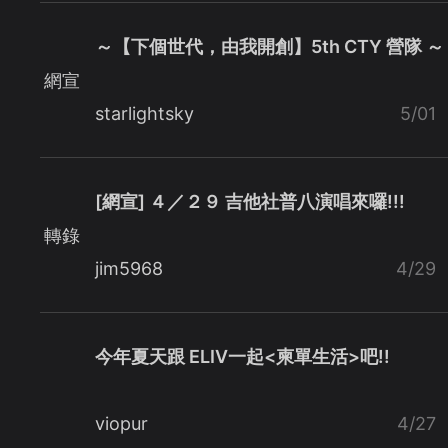
～【下個世代，由我開創】5th CTY 營隊 ～
網宣
starlightsky
5/01
[網宣] ４／２９ 吉他社普八演唱來囉!!!
轉錄
jim5968
4/29
今年夏天跟 ELIV一起<柬單生活>吧!!
viopur
4/27