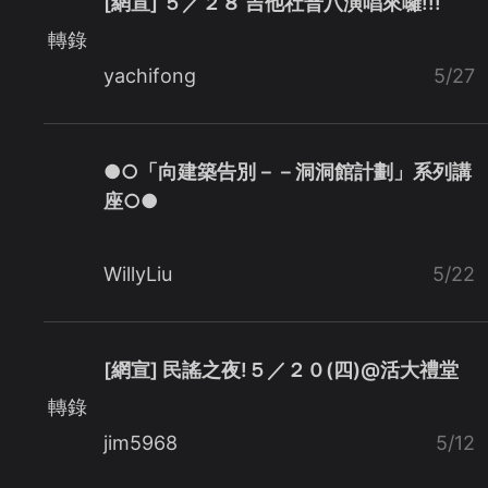
[網宣] ５／２８ 吉他社普八演唱來囉!!!
轉錄
yachifong
5/27
●○「向建築告別－－洞洞館計劃」系列講
座○●
WillyLiu
5/22
[網宣] 民謠之夜!５／２０(四)@活大禮堂
轉錄
jim5968
5/12