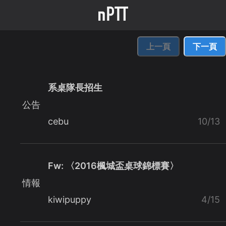
上一頁
下一頁
系桌隊長招生
公告
cebu
10/13
Fw: 〈2016楓城盃桌球錦標賽〉
情報
kiwipuppy
4/15