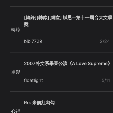
[轉錄][轉錄][網宣] 賦思--第十一屆台大文學
獎
轉錄
bibi7729
2/24
2007外文系畢業公演《A Love Supreme》
畢製
floatlight
5/11
Re: 來個紅勾勾
心得