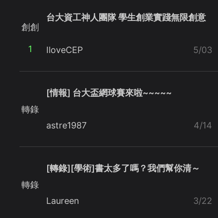
台大資工神人團隊 學生創業實踐無限創意
創創
1
IloveCEP
5/03
[情報] 台大盃網球賽來啦~~~~~
轉錄
astre1987
4/14
[轉錄][學術]書太多了嗎？我們幫你清～
轉錄
Laureen
3/22