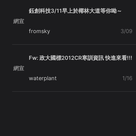
鈺創科技3/11早上於椰林大道等你呦～
網宣
fromsky
3/09
Fw: 政大國標2012CR寒訓資訊 快進來看!!!
網宣
waterplant
1/16