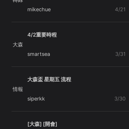
mikechue
4/21
4/2重要時程
大森
smartsea
3/31
大森盃 星期五 流程
情報
siperkk
3/30
[大森] [開會]