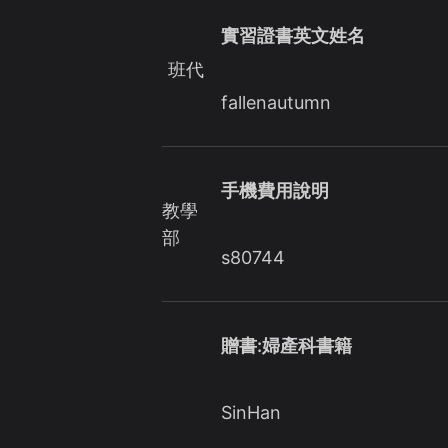
實習證書英文姓名
班代
fallenautumn
手機費用說明
教學
部
s80744
贈書:婦產科書籍
SinHan