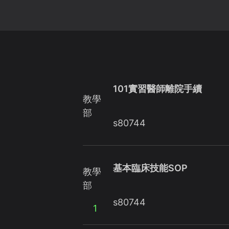
101實習醫師離院手續
教學
部
s80744
基本臨床技能SOP
教學
部
s80744
1