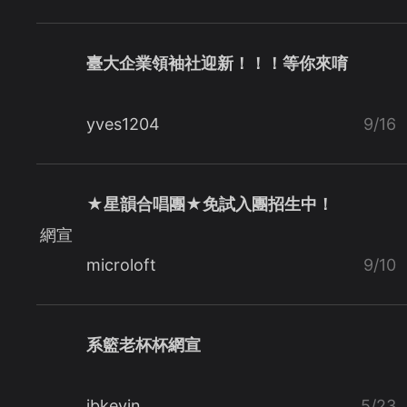
臺大企業領袖社迎新！！！等你來唷
yves1204
9/16
★星韻合唱團★免試入團招生中！
網宣
microloft
9/10
系籃老杯杯網宣
ibkevin
5/23