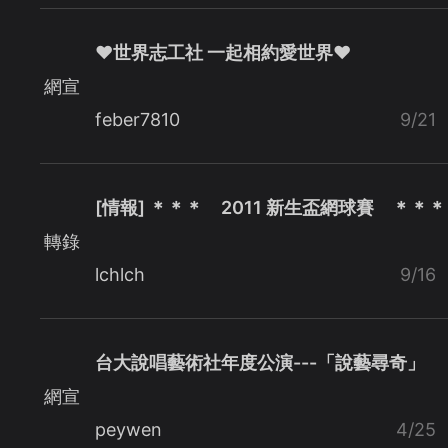
♥世界志工社 一起相約愛世界♥
網宣
feber7810
9/21
[情報] ＊＊＊ 2011 新生盃網球賽 ＊＊＊
轉錄
lchlch
9/16
台大說唱藝術社年度公演---「說藝尋奇」
網宣
peywen
4/25