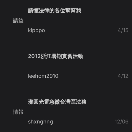
請懂法律的各位幫幫我
請益
klpopo
4/15
2012浙江暑期實習活動
leehom2910
4/12
璨圓光電急徵台灣區法務
情報
shxnghng
12/06