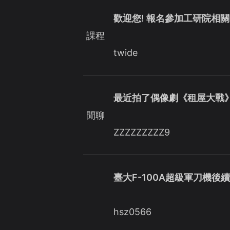
歡迎您! 報名參加工研院相
課程
twide
最近拍了偶像劇《租屋大戰
閒聊
ZZZZZZZZZ9
臺大F-100A超級軍刀機後
hsz0566