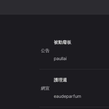
被動廢板
公告
paullai
護理週
網宣
eaudeparfum