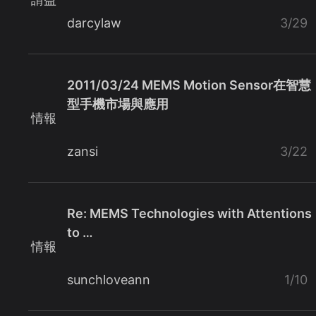
darcylaw
3/29
2011/03/24 MEMS Motion Sensor在智慧
型手機市場與應用
情報
zansi
3/22
Re: MEMS Technologies with Attentions
to …
情報
sunchloveann
1/10