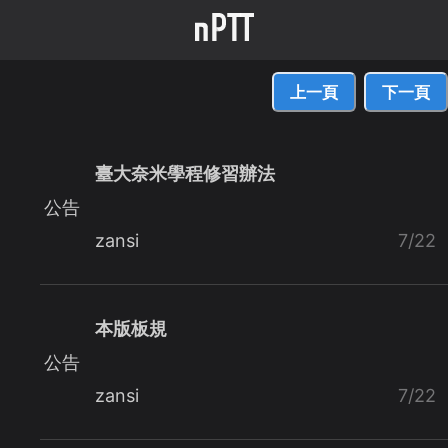
上一頁
下一頁
臺大奈米學程修習辦法
公告
zansi
7/22
本版板規
公告
zansi
7/22