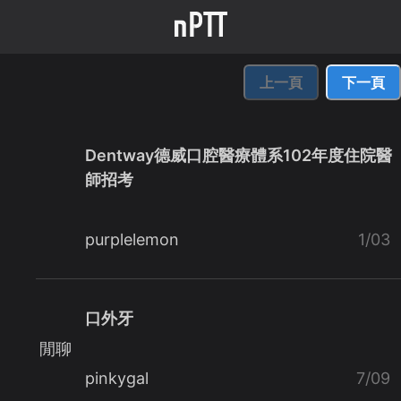
上一頁
下一頁
Dentway德威口腔醫療體系102年度住院醫
師招考
purplelemon
1/03
口外牙
閒聊
pinkygal
7/09