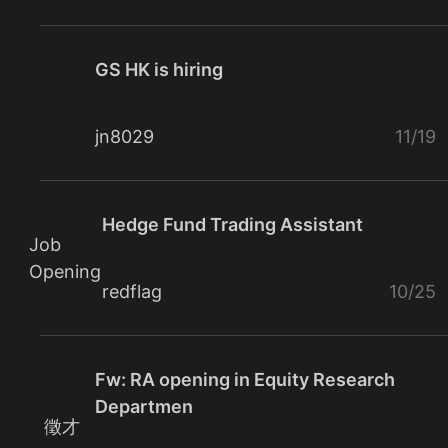
GS HK is hiring
jn8029
11/19
Hedge Fund Trading Assistant
Job
Opening
redflag
10/25
Fw: RA opening in Equity Research
Departmen
徵才