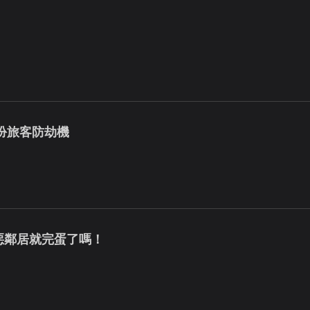
假扮旅客防劫機
到惡鄰居就完蛋了嗎！