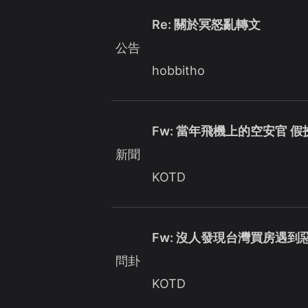
Re: 關於冥怒亂轉文
公告
hobbitho
Fw: 當年飛機上的空安官 
新聞
KOTD
Fw: 沒人發現台灣買房遇
問卦
KOTD