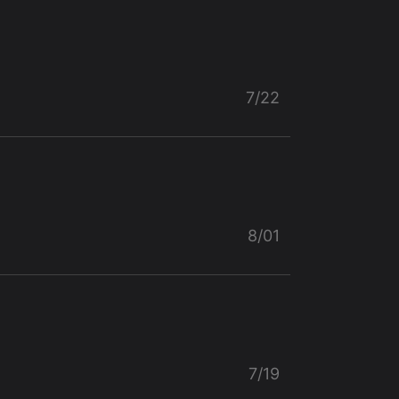
7/22
8/01
7/19