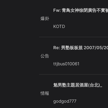
Fw: 青鳥女神徐閉廣告不實
爆卦
KOTD
Re: 男塾板板規 2007/05/2
公告
ttjbus010061
魁男塾主題居酒屋(台北)_
情報
godgod777