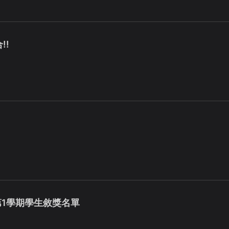
!!
度第1學期學生敘獎名單