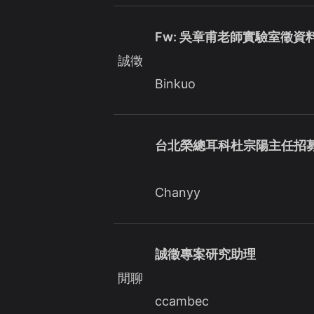
Fw: 吳章甫老師實驗室徵資
誠徵
Binkuo
台北榮總耳科杜宗陽主任招
Chanyy
誠徵專案研究助理
閒聊
ccambec