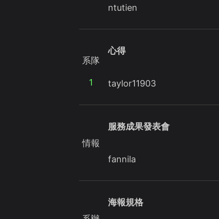
ntutien
心得
系隊
1
taylor11903
服務成果發表會
情報
fannila
海報規格
系辦