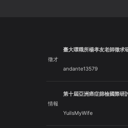
臺大環職所楊孝友老師徵求
徵才
andante13579
第十屆亞洲癌症篩檢國際研
情報
YuiIsMyWife