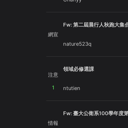
Fw: 第二屆晨行人秋跑大集合
網宣
nature523q
領域必修選課
注意
1
ntutien
Fw: 臺大公衛系100學年
情報