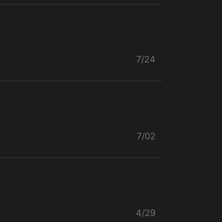
7/24
7/02
4/29