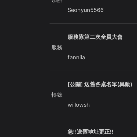
Seohyun5566
服務隊第二次全員大會
服務
fannila
[公關] 送舊各桌名單(異動)
轉錄
willowsh
急!!送舊地址更正!!