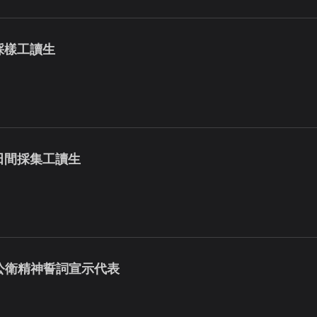
採樣工讀生
求田間採集工讀生
公衛精神誓詞宣示代表