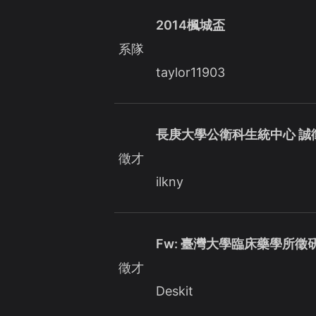
2014楓城盃
系隊
taylor11903
長庚大學公衛科生統中心 誠
徵才
ilkny
Fw: 臺灣大學臨床藥學所徵
徵才
Deskit