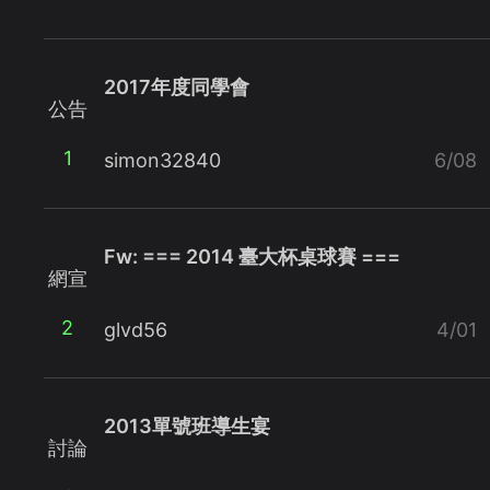
2017年度同學會
公告
1
simon32840
6/08
Fw: === 2014 臺大杯桌球賽 ===
網宣
2
glvd56
4/01
2013單號班導生宴
討論