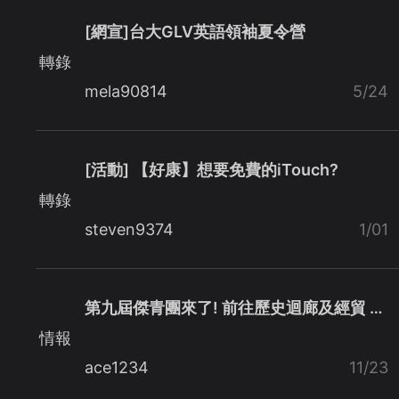
[網宣]台大GLV英語領袖夏令營
轉錄
mela90814
5/24
[活動] 【好康】想要免費的iTouch?
轉錄
steven9374
1/01
第九屆傑青團來了! 前往歷史迴廊及經貿 …
情報
ace1234
11/23