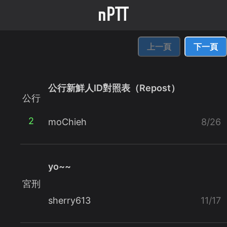
上一頁
下一頁
公行新鮮人ID對照表（Repost）
公行
2
moChieh
8/26
yo~~
宮刑
sherry613
11/17