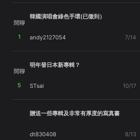
韓國演唱會綠色手環(已徵到）
閒聊
1
andy2127054
7/14
明年發日本新專輯？
閒聊
5
STsai
10/17
贈送一些專輯及非常有厚度的寫真書
dt830408
8/13