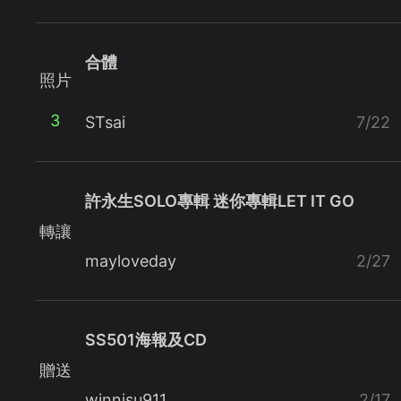
合體
照片
3
STsai
7/22
許永生SOLO專輯 迷你專輯LET IT GO
轉讓
mayloveday
2/27
SS501海報及CD
贈送
winnisu911
2/17