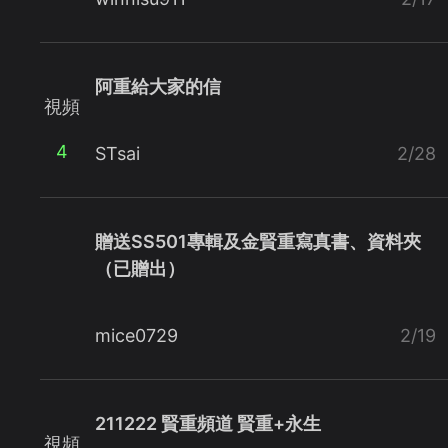
阿重給大家的信
視頻
4
STsai
2/28
贈送SS501專輯及金賢重寫真書、資料夾
（已贈出）
mice0729
2/19
211222 賢重頻道 賢重+永生
視頻