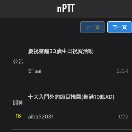
上一頁
下一頁
慶祝奎鐘33歲生日祝賀活動
公告
STsai
2/24
十大入門外的節目推薦(集滿10點XD)
閒聊
16
aiba52031
1/22