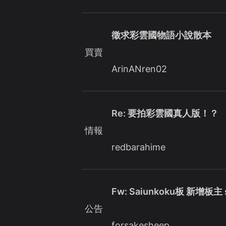
徵求彩雲國物語小說散本
買賣
ArinANren02
Re: 要拍彩雲國真人版！？
情報
redbarahime
Fw: Saiunkoku板 新增板主 s
公告
forsakesheep