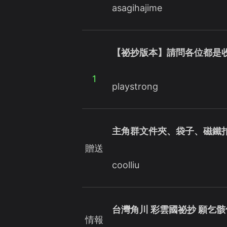
asagihajime
【祕抄版本】請問各位都是
1
playstrong
主角群文件夾、袋子、磁鐵
贈送
coolliu
台灣角川 彩雲國祕抄 願乞骸
情報