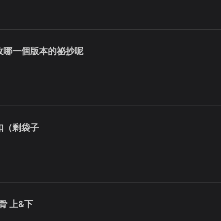
收哪一個版本的祕抄呢
扣（剩袋子
骨 上&下