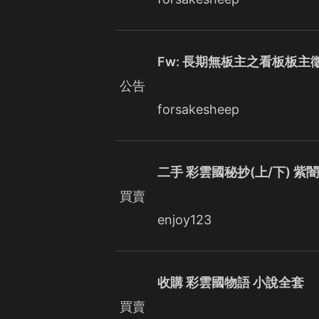
Fw: 長期無板主之看板板主
公告
forsakesheep
二手 彩雲國秘抄(上/下) 紫闇
買賣
enjoy123
收購 彩雲國物語 小說全套
買賣