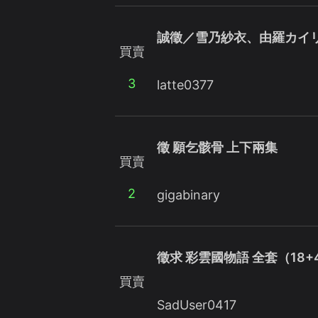
誠徵／雪乃紗衣、由羅カイ
買賣
3
latte0377
徵 願乞骸骨 上下兩集
買賣
2
gigabinary
徵求 彩雲國物語 全套（18+
買賣
SadUser0417