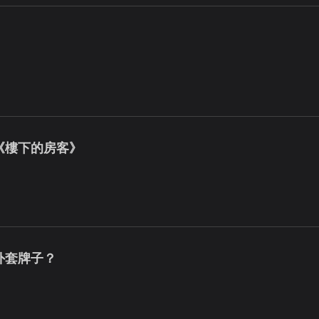
《樓下的房客》
外套牌子？