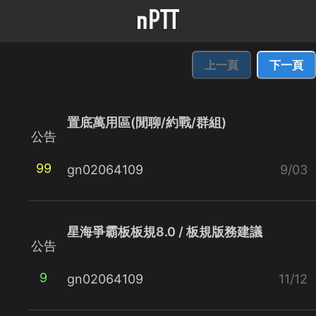
上一頁
下一頁
置底萬用區(閒聊/約戰/群組)
公告
99
gn02064109
9/03
星海爭霸板板規8.0 / 板規版務建議
公告
9
gn02064109
11/12