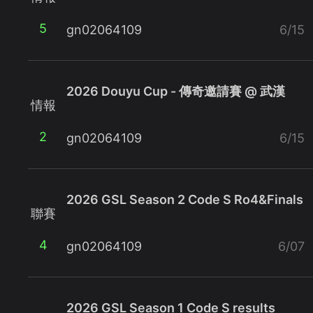
5
gn02064109
6/15
2026 Douyu Cup - 傳奇邀請賽 @ 武漢
情報
2
gn02064109
6/15
2026 GSL Season 2 Code S Ro4&Finals
聯賽
4
gn02064109
6/07
2026 GSL Season 1 Code S results