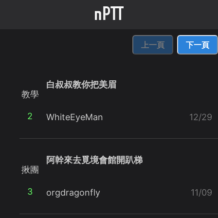
上一頁
下一頁
白叔叔教你把美眉
教學
2
WhiteEyeMan
12/29
阿幹來去覓境會館開趴梯
揪團
3
orgdragonfly
11/09