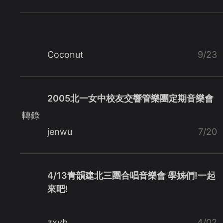
Coconut
9/23
2005北一女中校友交響管樂團定期音樂會
轉錄
jenwu
7/20
4/13青韻建北三團合唱音樂會 學姊們!一起
來吧!
zxvb
4/02