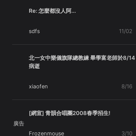
Re: 怎麼都沒人阿...
sdfs
11/02
北一女中樂儀旗隊總教練 畢學富老師於8/14
病逝
xiaofen
8/16
[網宣] 青韻合唱團2008春季招生!
廣告
Frozenmouse
3/10