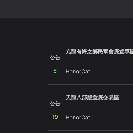
亢龍有悔之鄉民幫會底置專
公告
8
HonorCat
天龍八部版置底交易區
公告
19
HonorCat