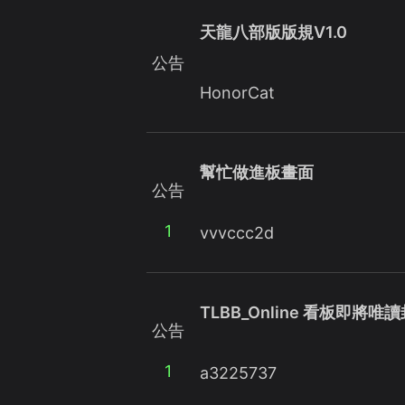
天龍八部版版規V1.0
公告
HonorCat
幫忙做進板畫面
公告
1
vvvccc2d
TLBB_Online 看板即將唯
公告
1
a3225737