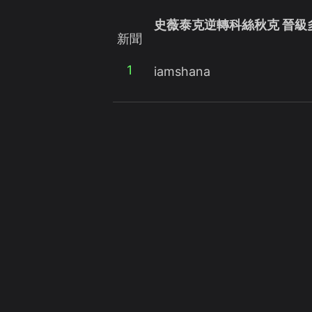
史薇泰克逆轉科絲秋克 晉級
新聞
1
iamshana