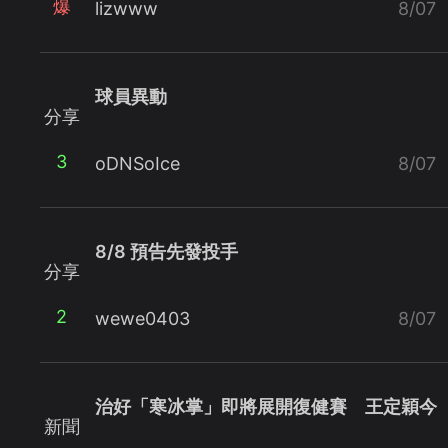
爆
lizwww
8/07
球員異動
分享
3
oDNSoIce
8/07
8/8 預告先發投手
分享
2
wewe0403
8/07
治好「寒冰掌」即將展開復健賽 王定穎今
新聞