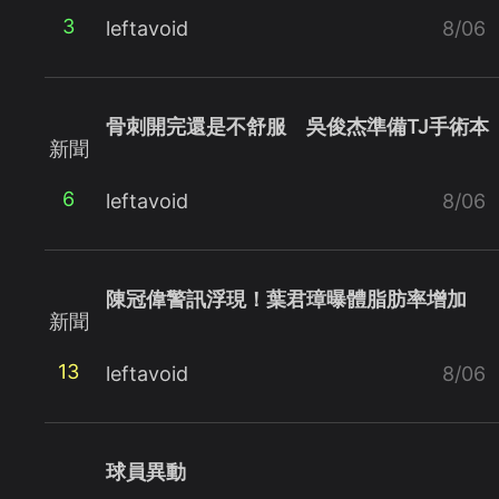
3
leftavoid
8/06
骨刺開完還是不舒服 吳俊杰準備TJ手術本
新聞
6
leftavoid
8/06
陳冠偉警訊浮現！葉君璋曝體脂肪率增加
新聞
13
leftavoid
8/06
球員異動