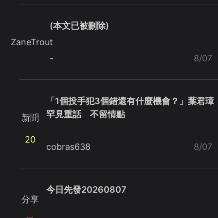
(本文已被刪除)
ZaneTrout
-
8/07
「1個投手犯3個錯還有什麼機會？」葉君璋
罕見重話 不留情點
新聞
20
cobras638
8/07
今日先發20260807
分享