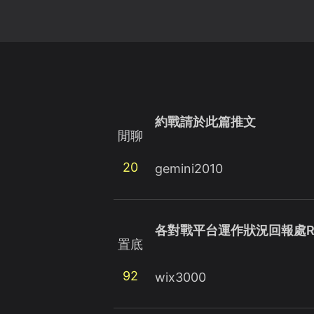
約戰請於此篇推文
閒聊
20
gemini2010
各對戰平台運作狀況回報處R
置底
92
wix3000