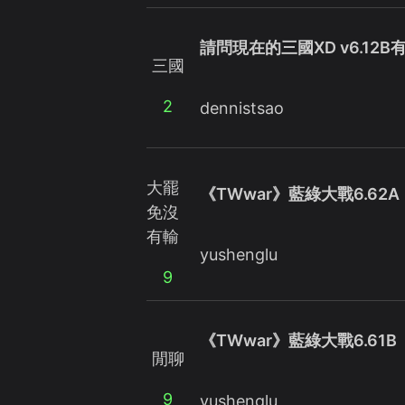
請問現在的三國XD v6.12B
三國
2
dennistsao
大罷
《TWwar》藍綠大戰6.62A
免沒
有輸
yushenglu
9
《TWwar》藍綠大戰6.61B
閒聊
9
yushenglu