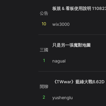
板規 & 看板使用說明 110823 
公告
10
wix3000
只是另一張魔獸地圖
三國
1
nagual
《TWwar》藍綠大戰6.62D
閒聊
2
yushenglu