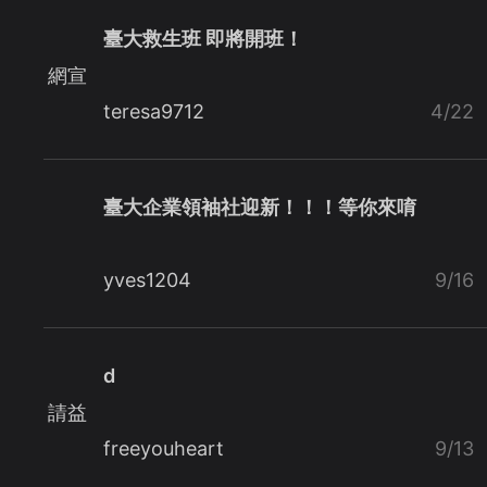
臺大救生班 即將開班！
網宣
teresa9712
4/22
臺大企業領袖社迎新！！！等你來唷
yves1204
9/16
d
請益
freeyouheart
9/13