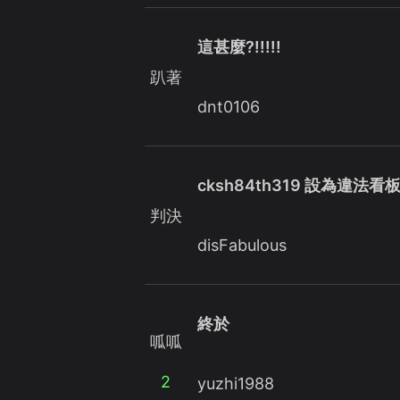
這甚麼?!!!!!
趴著
dnt0106
cksh84th319 設為違法看板
判決
disFabulous
終於
呱呱
2
yuzhi1988