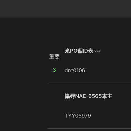
來PO個ID表~~
重要
3
dnt0106
協尋NAE-6565車主
TYY05979