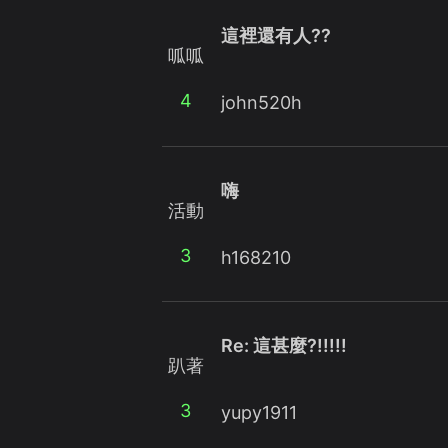
這裡還有人??
呱呱
4
john520h
嗨
活動
3
h168210
Re: 這甚麼?!!!!!
趴著
3
yupy1911