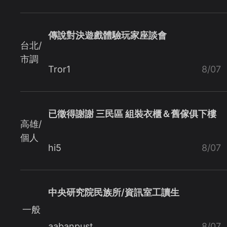
傳說對決遊戲體驗玩家座談會
台北/
市調
Tror1
8/07
已徵得謝謝 三民區 組裝衣櫃＆舊傢俱下樓
高雄/
個人
hi5
8/07
中央研究院民族所/資訊室工讀生
一般
aabanpust
8/07