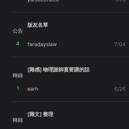
版友名單
公告
4
faradayslaw
7/04
[雜感] 物理謝師宴要講的話
轉錄
1
earh
6/26
[雜文] 整理
轉錄