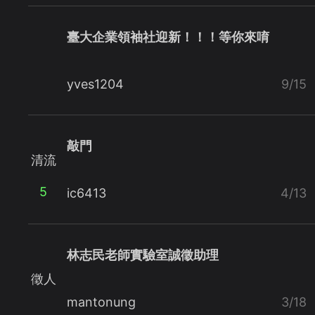
臺大企業領袖社迎新！！！等你來唷
yves1204
9/15
敲門
清流
5
ic6413
4/13
林志民老師實驗室誠徵助理
徵人
mantonung
3/18