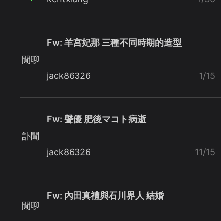
Fw: 羊宮妃那 三種不同時期的造型
閒聊
jack86326
1/15
Fw: 聲優 肥後マコト病逝
訃聞
jack86326
11/15
Fw: 內田真禮與石川界人 結婚
閒聊