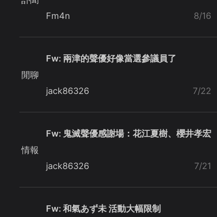
Fm4n
8/16
Fw: 兩津的聲優好像當選參議員了
閒聊
jack86326
7/22
Fw: 鬼滅聲優感謝場：花江夏樹、櫻井孝宏
情報
jack86326
7/21
Fw: 和氣あず未 活動大幅限制