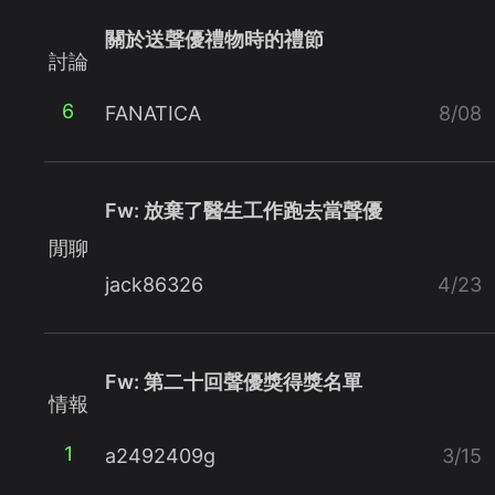
關於送聲優禮物時的禮節
討論
6
FANATICA
8/08
Fw: 放棄了醫生工作跑去當聲優
閒聊
jack86326
4/23
Fw: 第二十回聲優獎得獎名單
情報
1
a2492409g
3/15